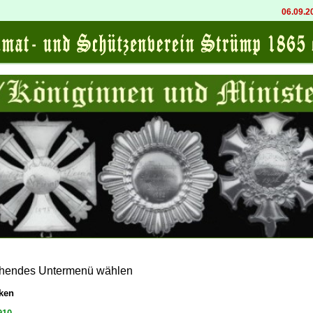
06.09.202
echendes Untermenü wählen
cken