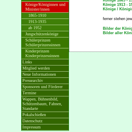
Könige 1865 - 1
Könige/Königinnen und
Könige 1913 - 1
Könige / Königi
Minister/innen
1865-1910
ferner stehen jew
1913-1935
ab 1952
Bilder der Köni
Bilder aller Kön
Jungschützenkönige
Schülerprinzen
Schülerprinzessinnen
Kinderprinzen
Kinderprinzessinnen
Links
Mitglied werden
Neue Informationen
Pressearchiv
Sponsoren und Förderer
Termine
Wappen, Bühnenbild,
Schützenbaum, Fahnen,
Standarte
Pokalschießen
Datenschutz
Impressum