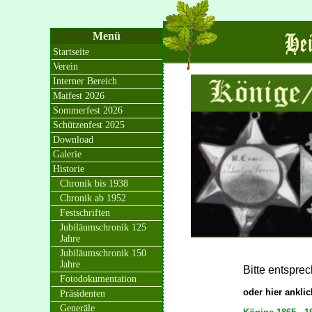
Menü
Startseite
Verein
Interner Bereich
Maifest 2026
Sommerfest 2026
Schützenfest 2025
Download
Galerie
Historie
Chronik bis 1938
Chronik ab 1952
Festschriften
Jubiläumschronik 125
Jahre
Jubiläumschronik 150
Jahre
Bitte entspr
Fotodokumentation
oder hier ankli
Präsidenten
Generäle