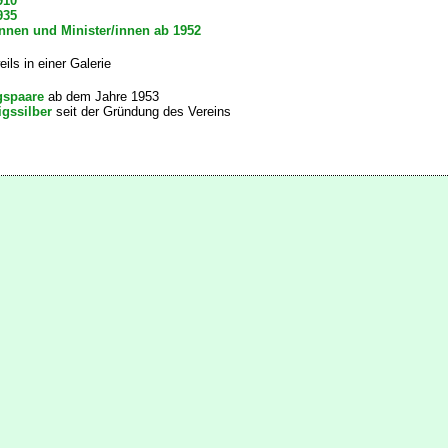
910
935
nnen und Minister/innen ab 1952
eils in einer Galerie
gspaare
ab dem Jahre 1953
igssilber
seit der Gründung des Vereins