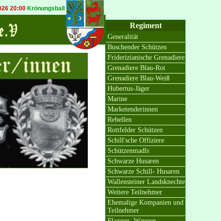
6 20:00
Krönungsball in Bösinghoven
20.09.2026 19:30
Königsball in Osterat
Regiment
Generalität
Buschender Schützen
Friderizianische Grenadiere
Grenadiere Blau-Rot
Grenadiere Blau-Weiß
Hubertus-Jäger
Marine
Marketenderinnen
Rebellen
Rottfelder Schützen
Schill'sche Offiziere
Schützenmadls
Schwarze Husaren
Schwarze Schill- Husaren
Wallensteiner Landsknechte
Weitere Teilnehmer
Ehemalige Kompanien und
Teilnehmer
Flaggen, Wappen,