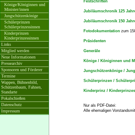
Festschriften
Könige/Königinnen und
Minister/innen
Jubiläumschronik 125 Jahr
Jungschützenkönige
Jubiläumschronik 150 Jahr
Schülerprinzen
Schülerprinzessinnen
Fotodokumentation
zum 150-
Kinderprinzen
Kinderprinzessinnen
Präsidenten
Links
Mitglied werden
Generäle
Neue Informationen
Könige / Königinnen und Mi
Pressearchiv
Sponsoren und Förderer
Jungschützenkönige / Jun
Termine
Schülerprinzen / Schülerpr
Wappen, Bühnenbild,
Schützenbaum, Fahnen,
Kinderprinz / Kinderprinze
Standarte
Pokalschießen
Datenschutz
Nur als PDF-Datei:
Alle ehemaligen Vorstandsmit
Impressum