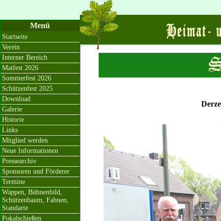
Menü
Startseite
Verein
Interner Bereich
Maifest 2026
Sommerfest 2026
Schützenfest 2025
Download
Derze
Galerie
Historie
Links
Mitglied werden
Neue Informationen
Pressearchiv
Sponsoren und Förderer
Termine
Wappen, Bühnenbild,
Schützenbaum, Fahnen,
Standarte
Pokalschießen