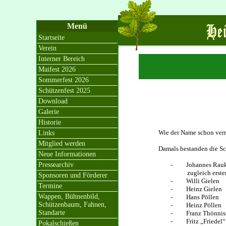
Menü
Startseite
Verein
Interner Bereich
Maifest 2026
Sommerfest 2026
Schützenfest 2025
Download
Galerie
Historie
Wie der Name schon vermu
Links
Mitglied werden
Damals bestanden die Sch
Neue Informationen
Pressearchiv
- Johannes Rauk
zugleich erster
Sponsoren und Förderer
- Willi Gielen
Termine
- Heinz Gielen
Wappen, Bühnenbild,
- Hans Pöllen
Schützenbaum, Fahnen,
- Heinz Pöllen
Standarte
- Franz Thönnis
- Fritz „Friedel“
Pokalschießen