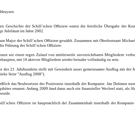
thuysen
n Geschichte der Schill`schen Offiziere waren die feierliche Übergabe der Ko
ige Jubiläum im Jahre 2002.
m Major der Schill`schen Offiziere gewählt. Zusammen mit Oberleutnant Michael
 die Führung der Schill`schen Offiziere.
nnen wir einen regen Zulauf von mittlerweile unverzichtbaren Mitgliedern verb
haupten, mit 10 aktiven Mitgliedern wieder beinahe vollständig zu sein.
t des 21. Jahrhunderts stellt mit Gewissheit unser gemeinsamer Ausflug mit de
iehe Seite "Ausflug 2008").
eßlich das Neubesetzen der Positionen innerhalb der Kompanie. Jan Dohmen wurd
üter ernannt. Anfang 2009 fand dann auch ein finanzieller Wechsel statt, als 
 wurde.
hill`schen Offiziere ist hauptsächlich der Zusammenhalt innerhalb der Kompanie 