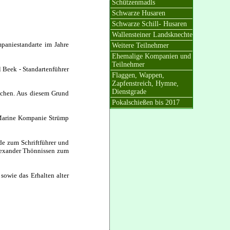
Schützenmadls
Schwarze Husaren
Schwarze Schill- Husaren
Wallensteiner Landsknechte
mpaniestandarte im Jahre
Weitere Teilnehmer
Ehemalige Kompanien und
Teilnehmer
 Beek - Standartenführer
Flaggen, Wappen,
Zapfenstreich, Hymne,
Dienstgrade
uchen. Aus diesem Grund
Pokalschießen bis 2017
r Marine Kompanie Strümp
e zum Schriftführer und
Alexander Thönnissen zum
sowie das Erhalten alter