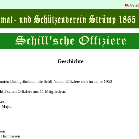
06.09.202
Geschichte
ten lässt, gründeten die Schill`schen Offiziere sich im Jahre 1952.
ill`schen Offiziere aus 11 Mitgliedern:
es,
 Major
sen
 Thönnissen