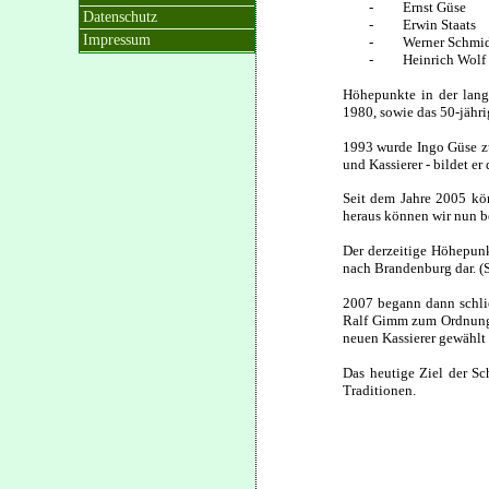
- Ernst Güse
Datenschutz
- Erwin Staats
Impressum
- Werner Schmid
- Heinrich Wolf
Höhepunkte in der lange
1980, sowie das 50-jähr
1993 wurde Ingo Güse zu
und Kassierer - bildet er
Seit dem Jahre 2005 kö
heraus können wir nun be
Der derzeitige Höhepunk
nach Brandenburg dar. (S
2007 begann dann schli
Ralf Gimm zum Ordnungsh
neuen Kassierer gewählt
Das heutige Ziel der Sc
Traditionen.