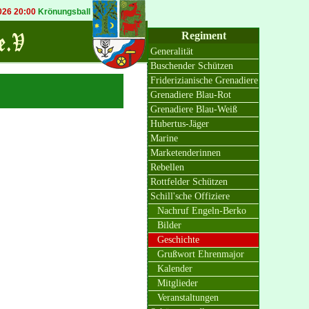
6 20:00
Krönungsball in Bösinghoven
20.09.2026 19:30
Königsball in Osterat
Regiment
Generalität
Buschender Schützen
Friderizianische Grenadiere
Grenadiere Blau-Rot
Grenadiere Blau-Weiß
Hubertus-Jäger
Marine
Marketenderinnen
Rebellen
Rottfelder Schützen
Schill'sche Offiziere
Nachruf Engeln-Berko
Bilder
Geschichte
Grußwort Ehrenmajor
Kalender
Mitglieder
Veranstaltungen